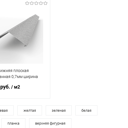
нижняя плоская
анная 0,7мм ширина
25 мм
 руб.
/ м2
В корзину
евая
желтая
зеленая
белая
планка
верхняя фигурная
ь в 1 клик
Сравнение