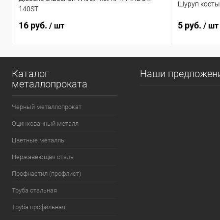
Шуруп косты
140ST
16 руб.
5 руб.
/ шт
/ шт
Каталог
Наши предложен
металлопроката
Черный металлопрокат
Оцинкованный металл
Цветные металлы
Нержавеющая сталь
Профнастил (профлист)
Труба стальная
Труба профильная