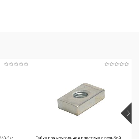
 М8-3/4
Гайка прямоугольная пластина с резьбой