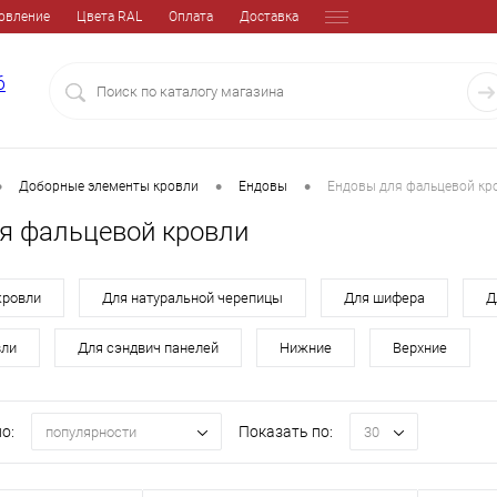
овление
Цвета RAL
Оплата
Доставка
6
•
•
•
Доборные элементы кровли
Ендовы
Ендовы для фальцевой кр
я фальцевой кровли
кровли
Для натуральной черепицы
Для шифера
Д
вли
Для сэндвич панелей
Нижние
Верхние
о:
Показать по:
популярности
30