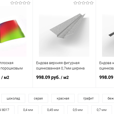
плоская
Ендова верхняя фигурная
Ендова 
с порошковым
оцинкованная 0,7мм ширина
оцинков
м все цвета RAL
менее 625 мм
менее 6
.
998.09 руб.
998.09
/ м2
/ м2
корзину
В корзину
шоколад
серая
красная
графит
беж
al 8017
0,4 мм
0,45 мм
0,5 мм
0,7 мм
ик
Сравнение
Купить в 1 клик
Сравнение
Купит