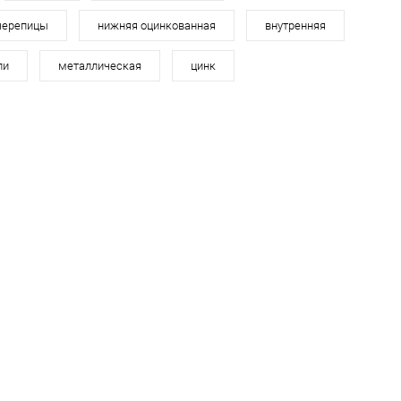
ранное
Под заказ
черепицы
нижняя оцинкованная
внутренняя
ли
металлическая
цинк