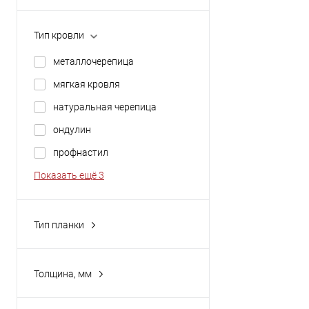
Бело-алюминиевый
Показать ещё 2
Винно-красный
Тип кровли
все оттенки RAL
металлочерепица
Зелёный мох
мягкая кровля
Светлая слоновая кость
натуральная черепица
Показать ещё 6
ондулин
профнастил
Показать ещё 3
Тип планки
верхний
нижний
Толщина, мм
0,4