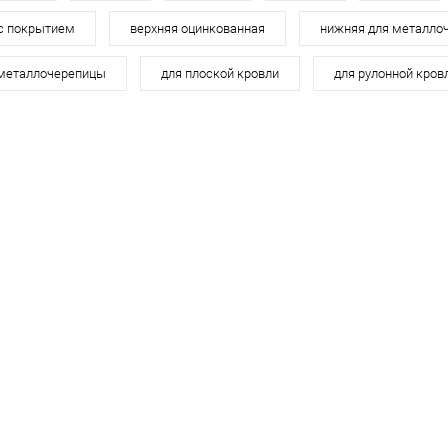
Под заказ
В избранное
Под заказ
В изб
 с покрытием
верхняя оцинкованная
нижняя для металло
 металлочерепицы
для плоской кровли
для рулонной кров