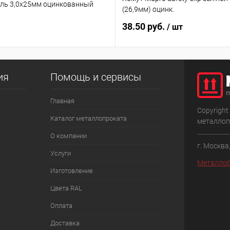
ль 3,0х25мм оцинкованный
(26,9мм) оцинк.
38.50 руб.
/ шт
ия
Помощь и сервисы
Главная
Copyright
Каталог металлопроката
металлоп
О компании
г. Москва
Услуги
Металлоб
Изготовление
Цвета RAL
Оплата
Доставка