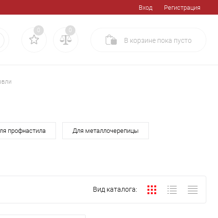
Вход
Регистрация
0
0
В корзине
пока
пусто
овли
ля профнастила
Для металлочерепицы
Вид каталога: