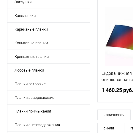
Заглушки
Капельники
Карнизные планки
Коньковые планки
Крепежные планки
Лобовые планки
Ендова нижняя 
оцинкованная 
Планки ветровые
покрытием 0,7м
1 460.25 руб
Планки завершающие
Планки примыкания
В 
коричневая
Планки снегозадержания
синяя
r
Купить в 1 кл